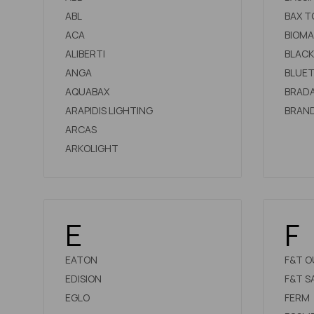
ABL
BAX T
ACA
BIOMA
ALIBERTI
BLACK
ANGA
BLUET
AQUABAX
BRAD
ARAPIDIS LIGHTING
BRAN
ARCAS
ARKOLIGHT
E
F
EATON
F&T 
EDISION
F&T S
EGLO
FERM