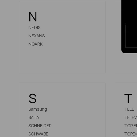
N
O
NEDIS
OEM
NEXANS
OLYMP
NOARK
Onepl
S
T
Samsung
TELE
SATA
TELEV
SCHNEIDER
TOP E
SCHWABE
TOPD