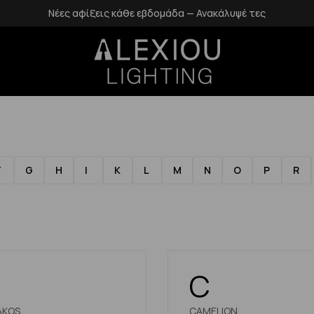
Νέες αφίξεις κάθε εβδομάδα — Ανακάλυψέ τες
F
G
H
I
K
L
M
N
O
P
R
C
AKOS
CAMELION