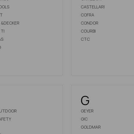
OOLS
CASTELLARI
T
COFRA
 &DECKER
CONDOR
TI
COURBI
AS
CTC
D
G
OUTDOOR
GEYER
AFETY
GIC
GOLDMAR