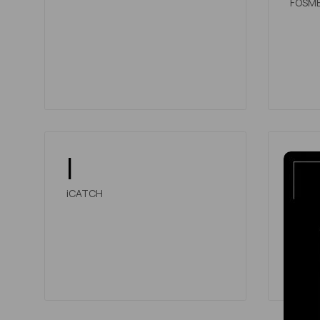
FOSM
I
K
iCATCH
KNIPE
KOUVI