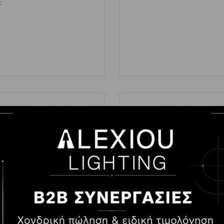
E
L
X
LEGRAND
DIS
LG
LIDO
LIFE
LINE ME