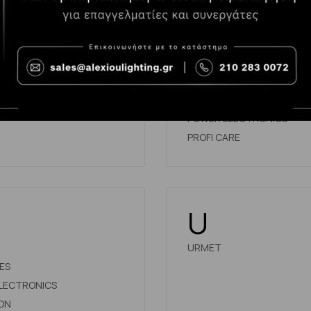
P
PCE
IA ELECTRONICS
PHILIPS
us
POLIECO
POWER ELECTRONICS
PROFI CARE
U
URMET
ES
LECTRONICS
ON