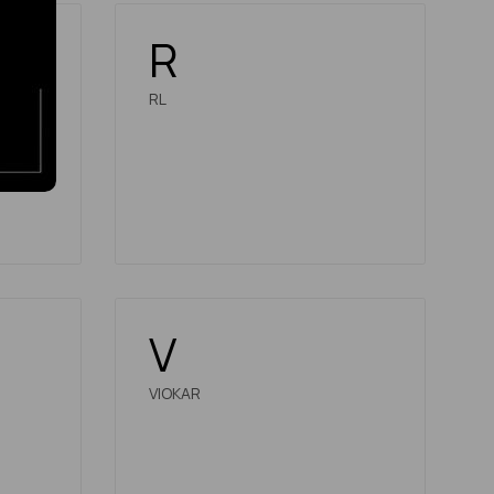
R
RL
V
VIOKAR