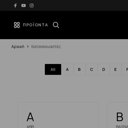
Δωρεάν μεταφορικά για αγορές άνω των 70€
ΠΡΟΪΌΝΤΑ
Αρχική
Κατασκευαστές
All
A
B
C
D
E
A
B
ABB
BASSI