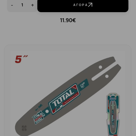
-
+
ΑΓΟΡΆ
11.90€