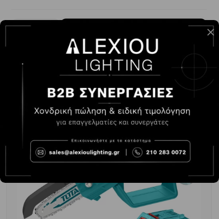
-
+
ΑΓΟΡΆ
32.00€