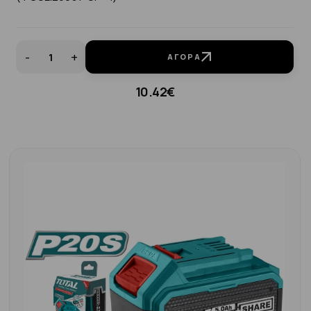
-
+
ΑΓΟΡΆ
10.42€