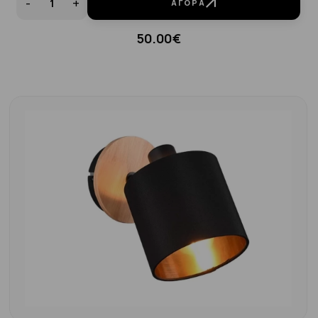
-
+
ΑΓΟΡΆ
50.00€