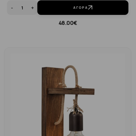
-
+
ΑΓΟΡΆ
48.00€