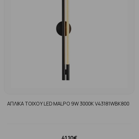
ΑΠΛΙΚΑ ΤΟΙΧΟΥ LED MALPO 9W 3000K V43181WBK800
41.10€