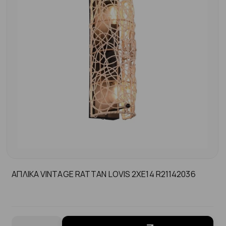
AΠΛΙΚΑ VINTAGE RΑΤΤΑΝ LOVIS 2XE14 R21142036