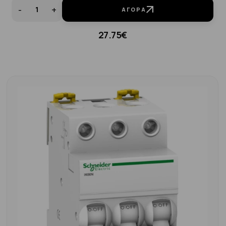
-
+
ΑΓΟΡΆ
27.75€