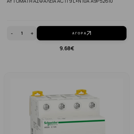
ΑΥΤΟΜΑΤΗ ΑΣΦΑΛΕΙΑ ACTI 9 L+N 10Α A9P52610
-
+
ΑΓΟΡΆ
9.68€