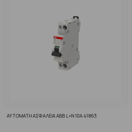
ΑΥΤΟΜΑΤΗ ΑΣΦΑΛΕΙΑ ABB L+N 10A 41863