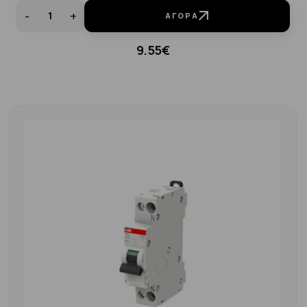
-
+
ΑΓΟΡΆ
9.55€