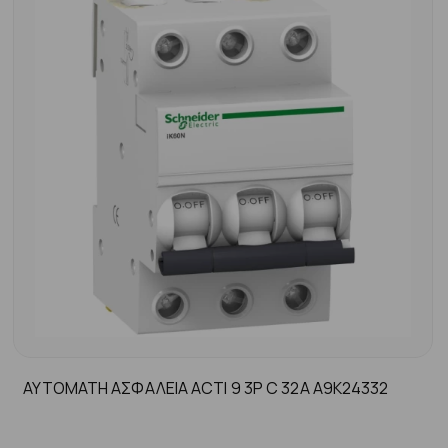
ΑΥΤΟΜΑΤΗ ΑΣΦΑΛΕΙΑ ACTI 9 3P C 32A A9K24332