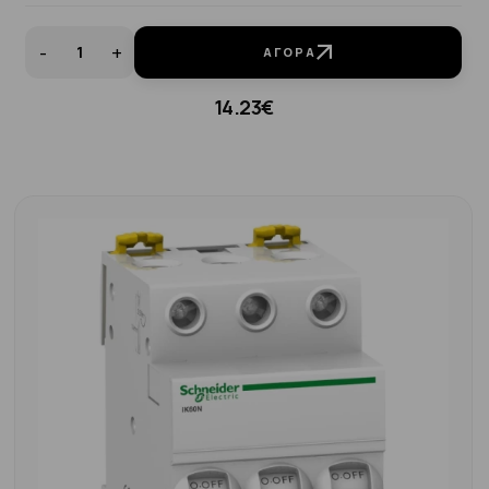
-
+
ΑΓΟΡΆ
14.23€