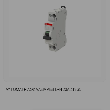
ΑΥΤΟΜΑΤΗ ΑΣΦΑΛΕΙΑ ABB L+N 20A 41865