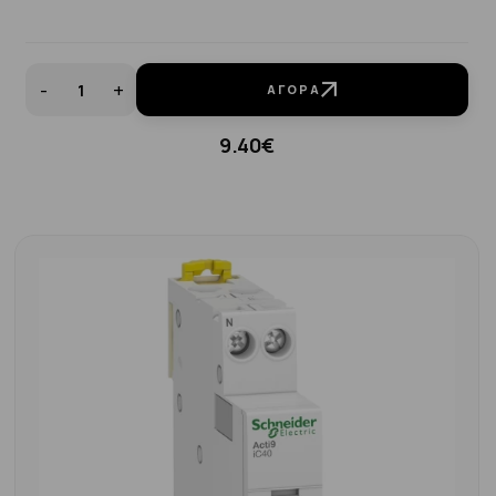
-
+
ΑΓΟΡΆ
9.40€