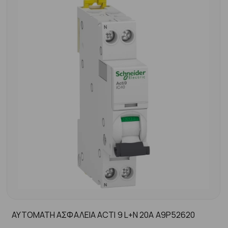
ΑΥΤΟΜΑΤΗ ΑΣΦΑΛΕΙΑ ACTI 9 L+N 20A A9P52620