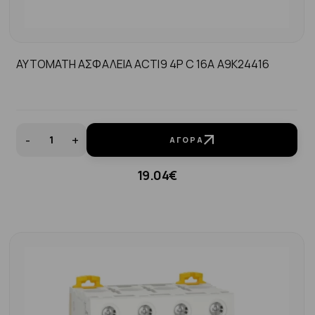
AYTOMATH ΑΣΦΑΛΕΙΑ ACTI9 4P C 16A A9K24416
-
+
ΑΓΟΡΆ
19.04€