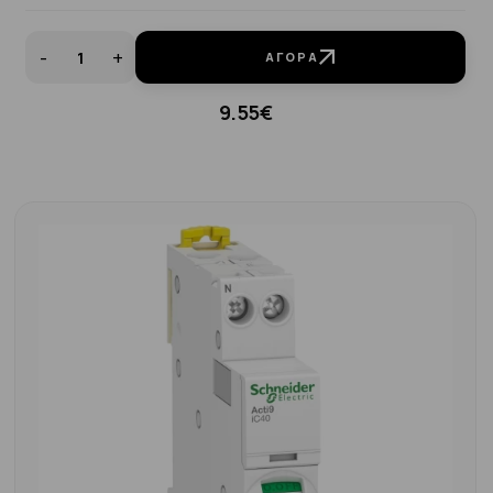
-
+
ΑΓΟΡΆ
9.55€