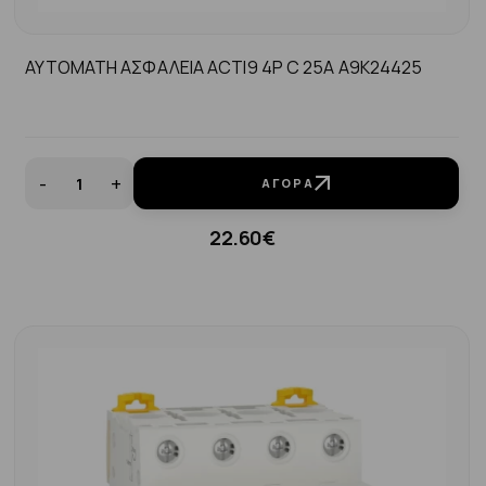
AYTOMATH ΑΣΦΑΛΕΙΑ ACTI9 4P C 25A A9K24425
-
+
ΑΓΟΡΆ
22.60€