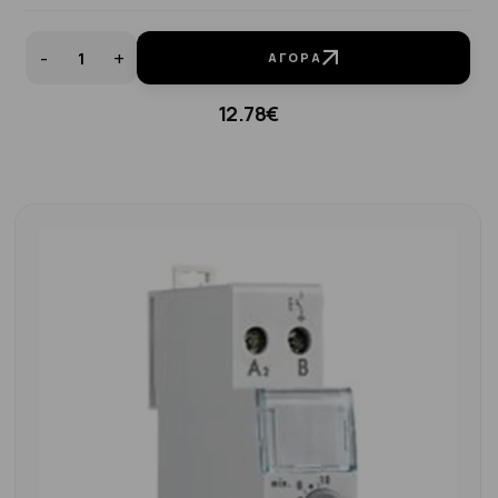
-
+
ΑΓΟΡΆ
12.78€