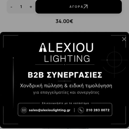
-
+
ΑΓΟΡΆ
34.00€