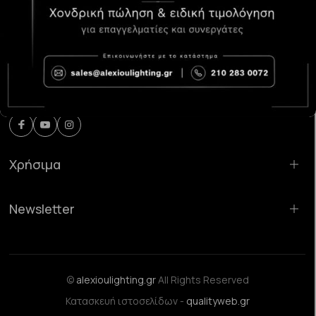
Κατάστημα Χαλάνδρι:
Σαρανταπόρου 55, 15232, Χαλάνδρι
Email:
sales@alexioulighting.gr
Τηλέφωνο:
210 283 0072
Κινητό:
6983123181
Χρήσιμα
Newsletter
©
alexioulighting.gr
All Rights Reserved
Κατασκευή ιστοσελίδων -
qualityweb.gr