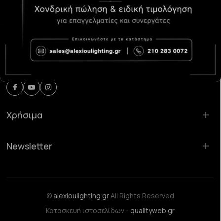
Κατάστημα Χαλάνδρι:
Σαρανταπόρου 55, 15232, Χαλάνδρι
Email:
sales@alexioulighting.gr
Τηλέφωνο:
210 283 0072
Κινητό:
6983123181
Χρήσιμα
Newsletter
©
alexioulighting.gr
All Rights Reserved
Κατασκευή ιστοσελίδων -
qualityweb.gr