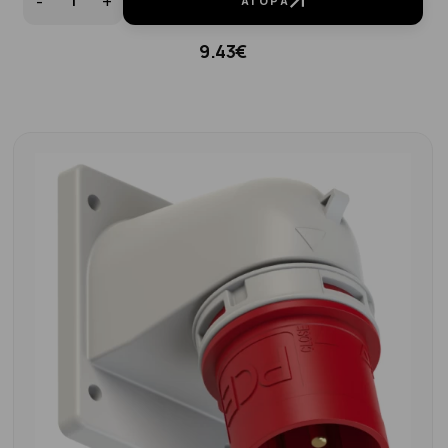
-
+
ΑΓΟΡΆ
9.43€