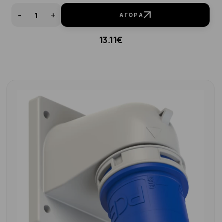
-
+
ΑΓΟΡΆ
13.11€