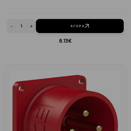
-
+
ΑΓΟΡΆ
8.13€