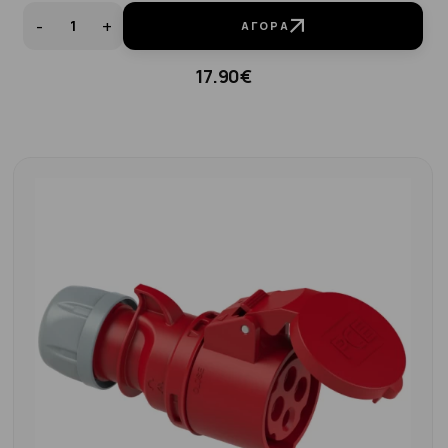
-
+
ΑΓΟΡΆ
17.90€