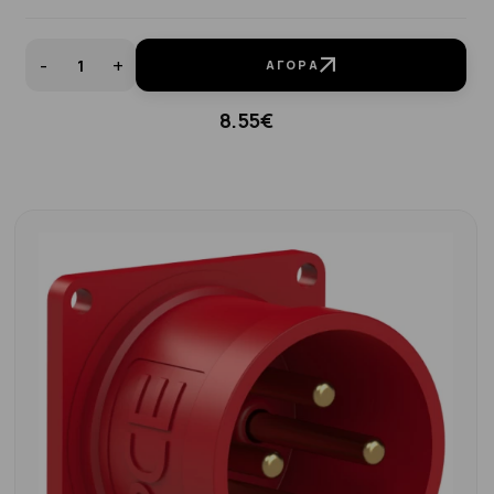
-
+
ΑΓΟΡΆ
8.55€