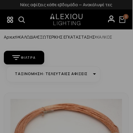
Νέες αφίξεις κάθε εβδομάδα — Ανακάλυψέ τες
0
Αρχική
ΚΑΛΩΔΙΑ
ΕΞΩΤΕΡΙΚΗΣ ΕΓΚΑΤΑΣΤΑΣΗΣ
ΧΑΛΚΟΣ
ΦΊΛΤΡΑ
ΤΑΞΙΝΌΜΗΣΗ: ΤΕΛΕΥΤΑΊΕΣ ΑΦΊΞΕΙΣ