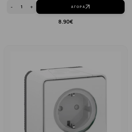
-
+
ΑΓΟΡΆ
8.90€