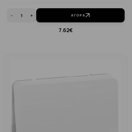
-
+
ΑΓΟΡΆ
7.62€