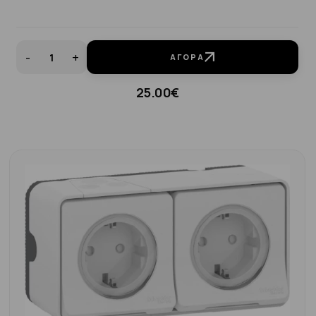
-
+
ΑΓΟΡΆ
25.00€