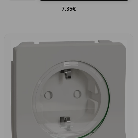
7.35€