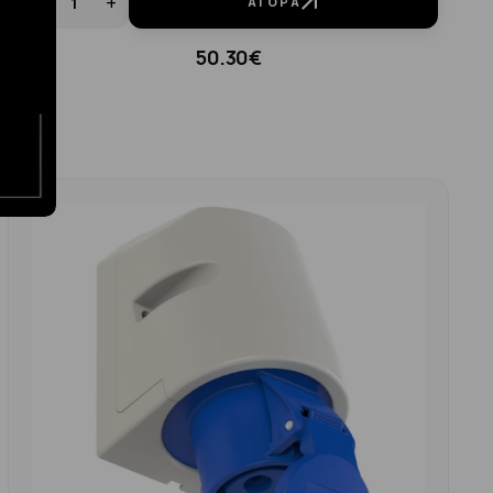
-
+
ΑΓΟΡΆ
50.30€