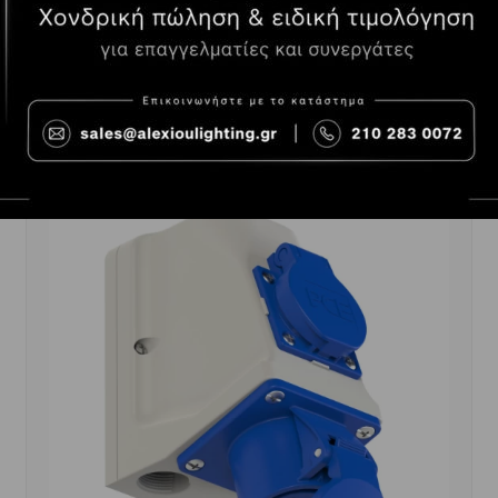
-
+
ΑΓΟΡΆ
6.36€