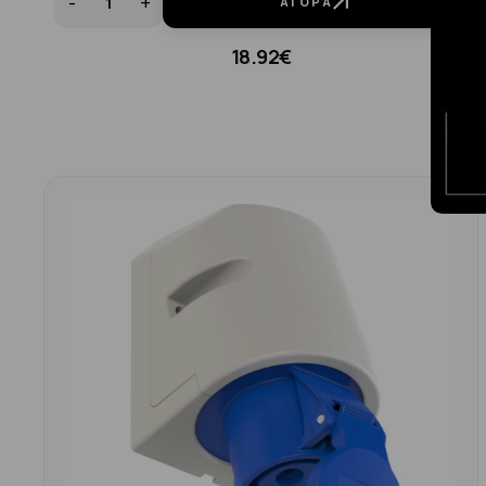
-
+
ΑΓΟΡΆ
18.92€