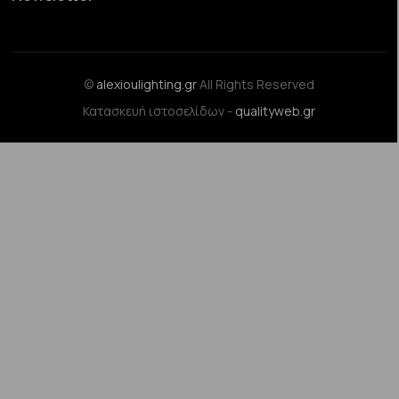
©
alexioulighting.gr
All Rights Reserved
Κατασκευή ιστοσελίδων -
qualityweb.gr