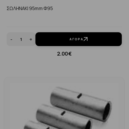
ΣΩΛΗΝΑΚΙ 95mm Φ95
-
+
ΑΓΟΡΆ
2.00€