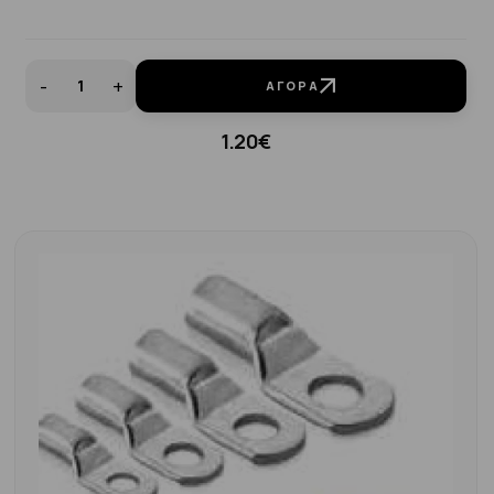
-
+
ΑΓΟΡΆ
1.20€