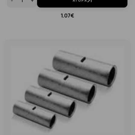
-
+
ΑΓΟΡΆ
1.07€