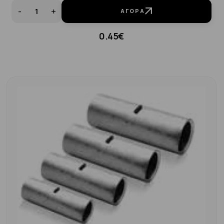
-
+
ΑΓΟΡΆ
0.45€