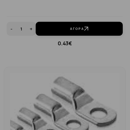
-
+
ΑΓΟΡΆ
0.43€