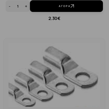
-
+
ΑΓΟΡΆ
2.30€