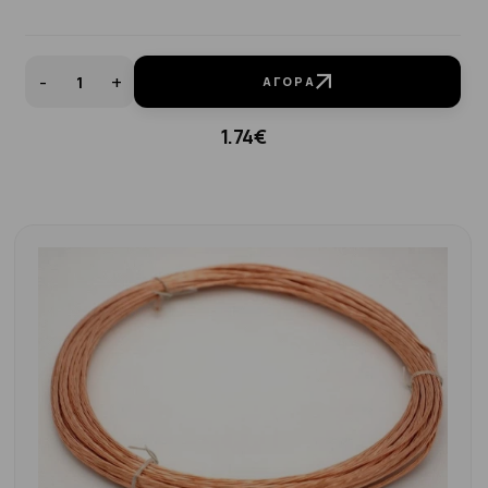
-
+
ΑΓΟΡΆ
1.74€