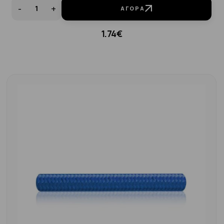
-
+
ΑΓΟΡΆ
1.74€