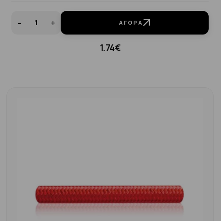
-
+
ΑΓΟΡΆ
1.74€