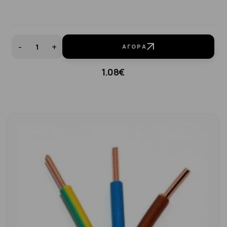
-
+
ΑΓΟΡΆ
1.08€