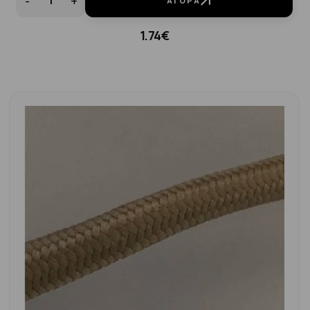
-
+
ΑΓΟΡΆ
1.74€