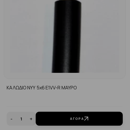
ΚΑΛΩΔΙΟ NYY 5x6 E1VV-R MAYΡΟ
-
+
ΑΓΟΡΆ