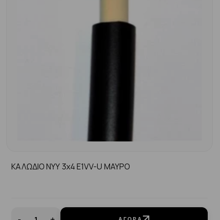
ΚΑΛΩΔΙΟ NYY 3x4 E1VV-U MAYΡΟ
-
+
ΑΓΟΡΆ