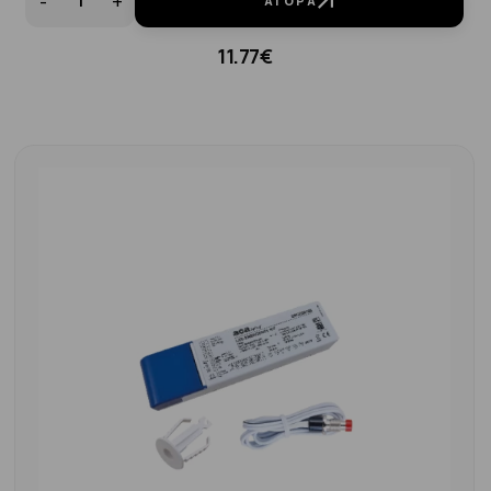
-
+
ΑΓΟΡΆ
11.77€