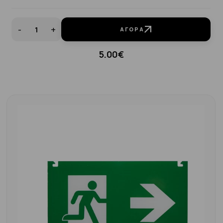
-
+
ΑΓΟΡΆ
5.00€