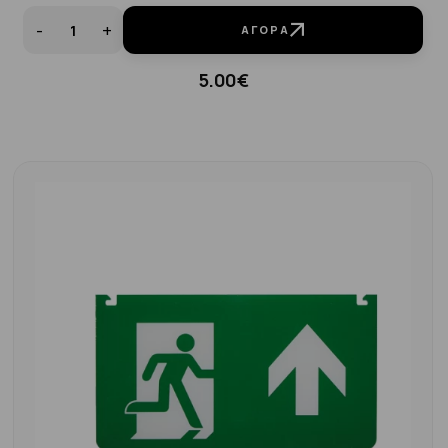
-
+
ΑΓΟΡΆ
5.00€