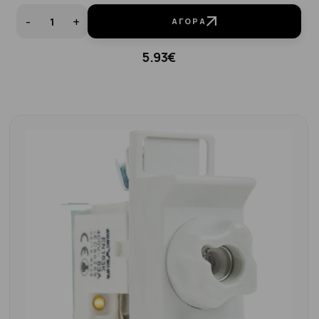
-
+
ΑΓΟΡΆ
5.93€