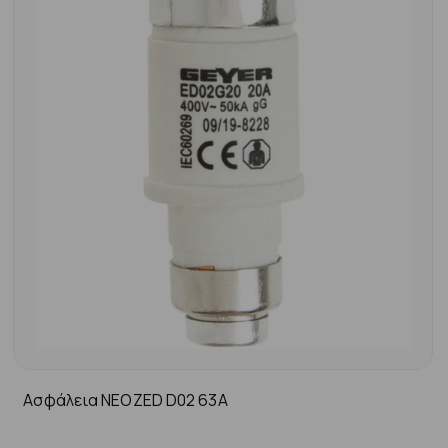
Ασφάλεια ΝΕΟΖΕD D02 63A