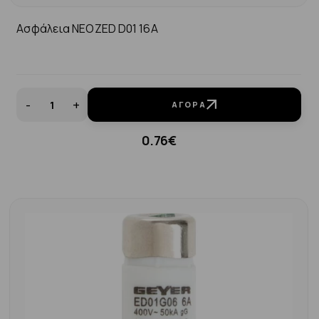
Ασφάλεια ΝΕΟΖΕD D01 16A
-
+
ΑΓΟΡΆ
0.76€