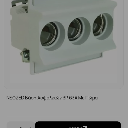
NEOZED Βάση Ασφαλειών 3P 63A Με Πώμα