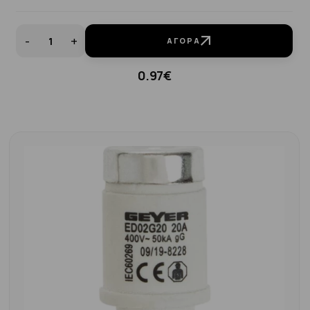
-
+
ΑΓΟΡΆ
0.97€