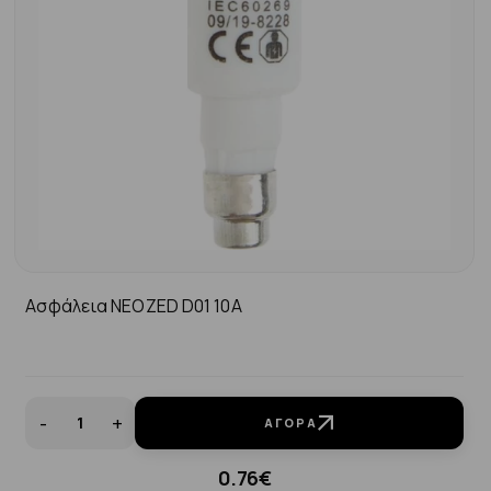
Ασφάλεια ΝΕΟΖΕD D01 10A
-
+
ΑΓΟΡΆ
0.76€