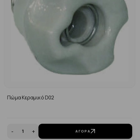
Πώμα Κεραμικό D02
-
+
ΑΓΟΡΆ