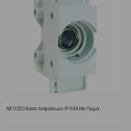
NEOZED Βάση Ασφαλειών 1P 63A Με Πώμα