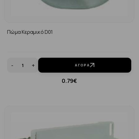
Πώμα Κεραμικό D01
-
+
ΑΓΟΡΆ
0.79€