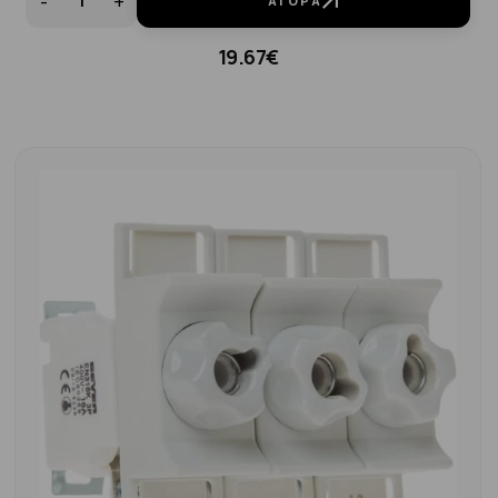
-
+
ΑΓΟΡΆ
19.67€