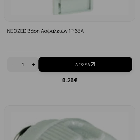
NEOZED Βάση Ασφαλειών 1P 63Α
-
+
ΑΓΟΡΆ
8.28€