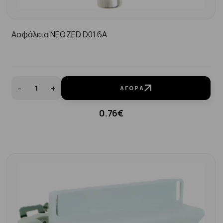
Ασφάλεια ΝΕΟΖΕD D01 6A
-
+
ΑΓΟΡΆ
0.76€