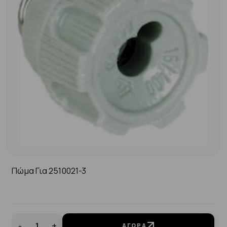
Πώμα Για 2510021-3
-
+
ΑΓΟΡΆ