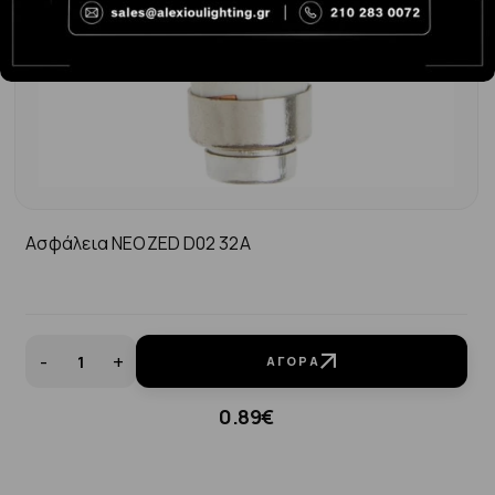
Ασφάλεια ΝΕΟΖΕD D02 32A
-
+
ΑΓΟΡΆ
0.89€