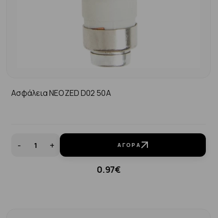
Ασφάλεια ΝΕΟΖΕD D02 50A
-
+
ΑΓΟΡΆ
0.97€