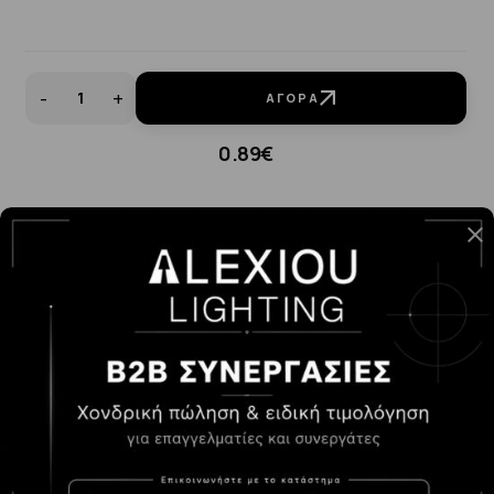
-
+
ΑΓΟΡΆ
0.89€