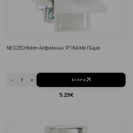
NEOZED Βάση Ασφαλειών 1P 16A Με Πώμα
-
+
ΑΓΟΡΆ
5.29€