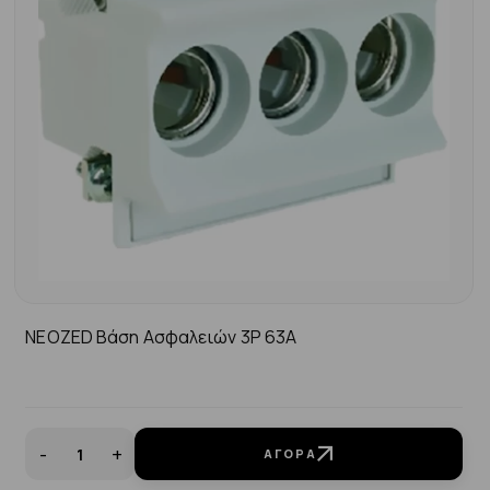
NEOZED Βάση Ασφαλειών 3P 63Α
-
+
ΑΓΟΡΆ