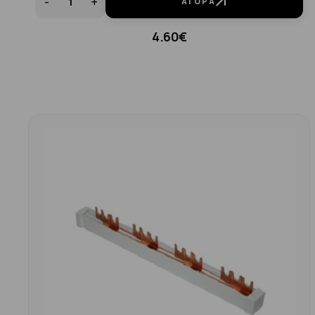
-
+
ΑΓΟΡΆ
4.60€