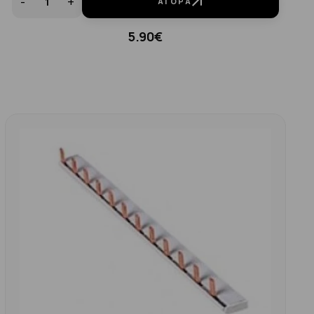
-
+
ΑΓΟΡΆ
5.90€