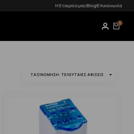
ός 14 ημερών
Η Εταιρεία μας
Δωρεάν μεταφορικά για αγορές άν
|
Blog
|
Επικοινωνία
0
ΤΑΞΙΝΌΜΗΣΗ: ΤΕΛΕΥΤΑΊΕΣ ΑΦΊΞΕΙΣ