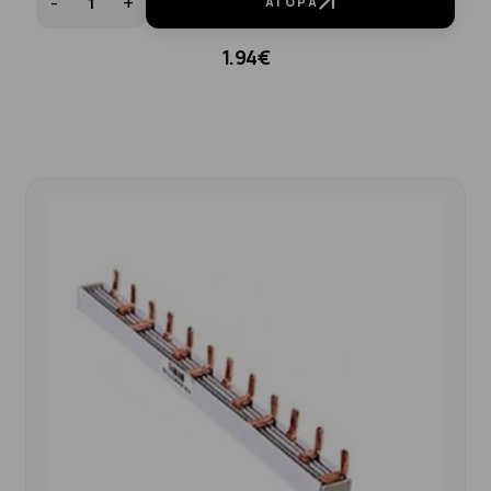
-
+
ΑΓΟΡΆ
1.94€