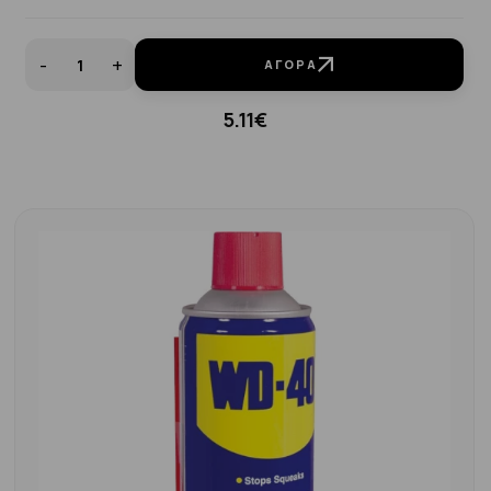
-
+
ΑΓΟΡΆ
5.11€