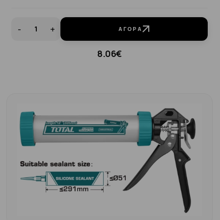
-
+
ΑΓΟΡΆ
8.06€