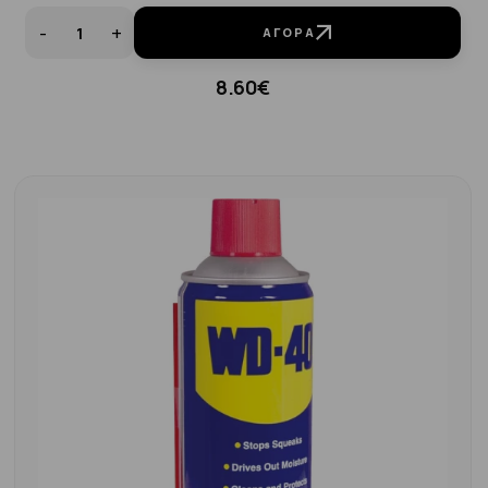
-
+
ΑΓΟΡΆ
8.60€