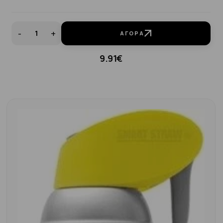
-
+
ΑΓΟΡΆ
9.91€