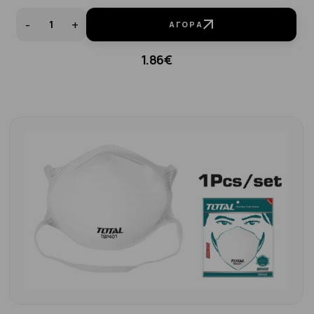
-
+
ΑΓΟΡΆ
1.86€