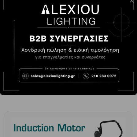
WADFOW ΜΗΧΑΝΗ ΓΚΑΖΟΝ 1.300W / 33cm (WEN3205)
-
+
ΑΓΟΡΆ
73.00€