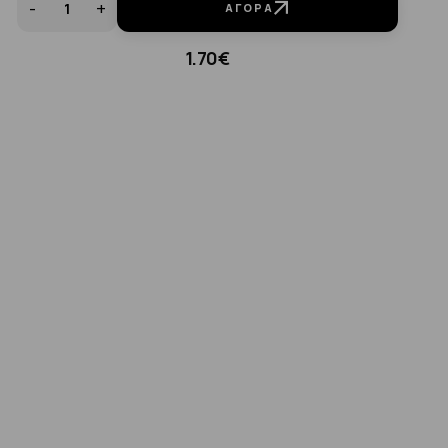
-
+
ΑΓΟΡΆ
1.70€