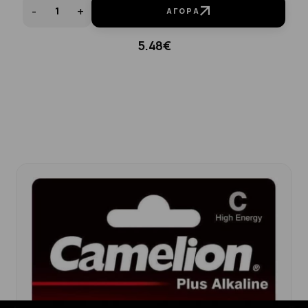
-
+
ΑΓΟΡΆ
5.48€