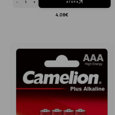
-
+
ΑΓΟΡΆ
4.08€