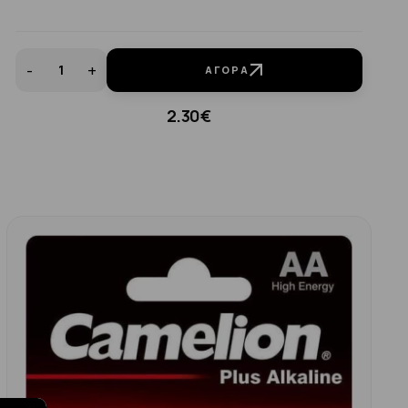
-
+
ΑΓΟΡΆ
2.30€