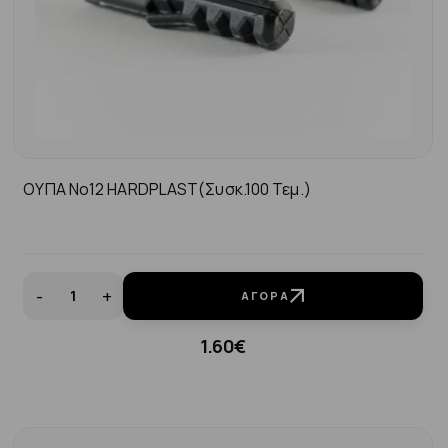
ΟΥΠΑ Νo12 HARDPLAST(συσκ.100 Τεμ.)
-
+
ΑΓΟΡΆ
1.60€