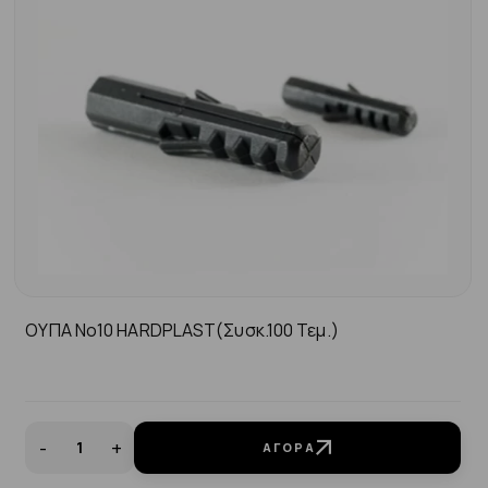
ΟΥΠΑ Νo10 HARDPLAST(συσκ.100 Τεμ.)
-
+
ΑΓΟΡΆ