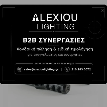
-
+
ΑΓΟΡΆ
1.20€