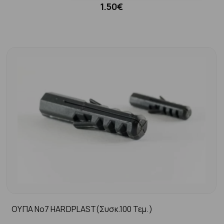
1.50€
ΟΥΠΑ Νo7 HARDPLAST(συσκ.100 Τεμ.)