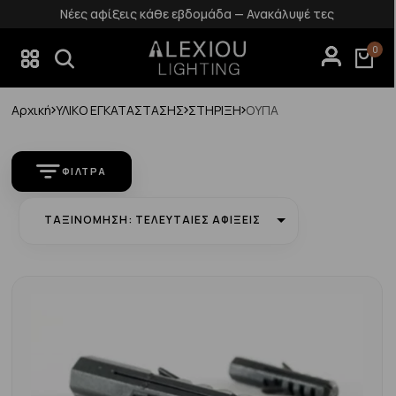
Νέες αφίξεις κάθε εβδομάδα — Ανακάλυψέ τες
0
Αρχική
ΥΛΙΚΟ ΕΓΚΑΤΑΣΤΑΣΗΣ
ΣΤΗΡΙΞΗ
ΟΥΠΑ
ΦΊΛΤΡΑ
ΤΑΞΙΝΌΜΗΣΗ: ΤΕΛΕΥΤΑΊΕΣ ΑΦΊΞΕΙΣ