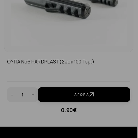
ΟΥΠΑ Νo6 HARDPLAST(συσκ.100 Τεμ.)
-
+
ΑΓΟΡΆ
0.90€