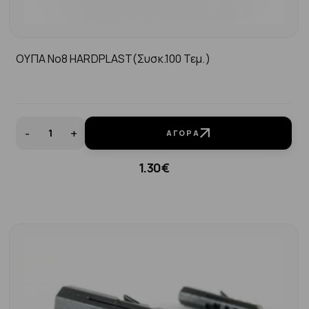
ΟΥΠΑ Νo8 HARDPLAST(συσκ.100 Τεμ.)
-
+
ΑΓΟΡΆ
1.30€