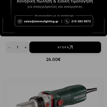
WADFOW ΠΟΛΥΕΡΓΑΛΕΙΟ ΜΟΝΤΕΛΙΣΜΟΥ 130W
(WRY1D131)
-
+
ΑΓΟΡΆ
24.00€