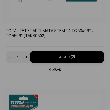
TOTAL ΣΕΤ ΕΞΑΡΤΗΜΑΤΑ 5ΤΕΜ ΓΙΑ TG504062 /
TG55061 (TAKB0502)
-
+
ΑΓΟΡΆ
4.46€