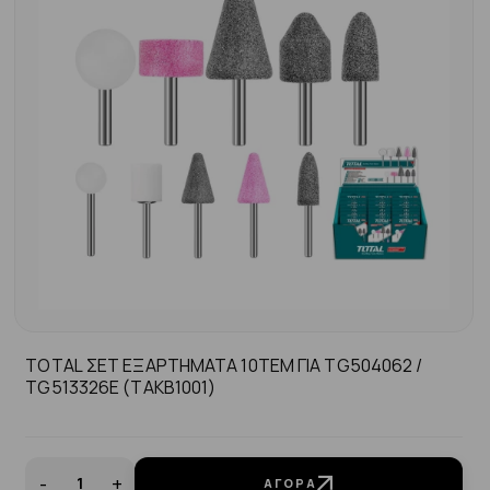
TOTAL ΣΕΤ ΕΞΑΡΤΗΜΑΤΑ 10ΤΕΜ ΓΙΑ TG504062 /
TG513326E (TAKB1001)
-
+
ΑΓΟΡΆ