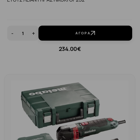
-
+
ΑΓΟΡΆ
234.00€