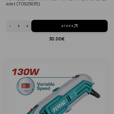
4σετ (TOS23035)
-
+
ΑΓΟΡΆ
30.00€