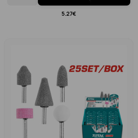
5.27€