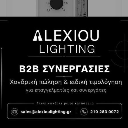
RELAY ΕΛΕΓΚΤΗΣ ΡΟΗΣ ΥΓΡΩΝ 11-PIN
-
+
ΑΓΟΡΆ
38.70€