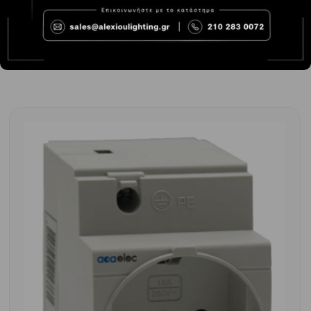
-
+
ΑΓΟΡΆ
5.89€