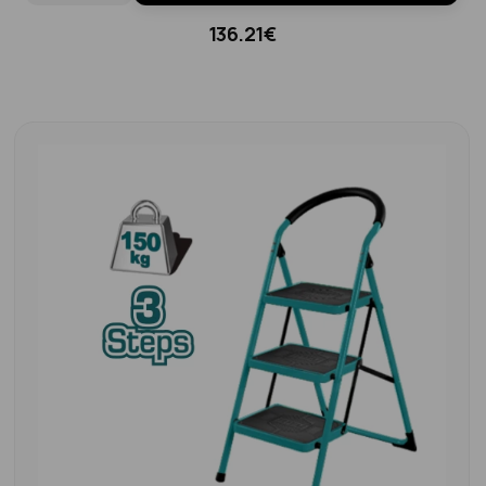
136.21€