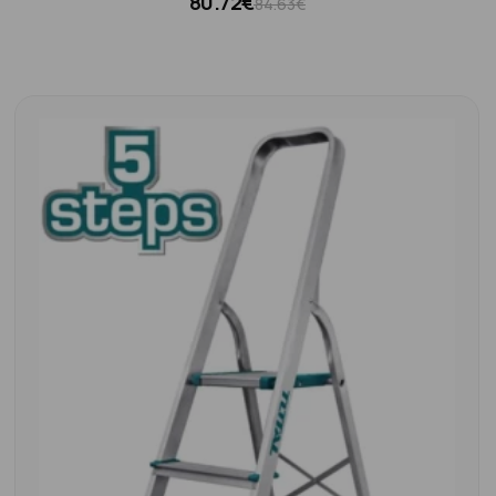
80.72€
84.63€