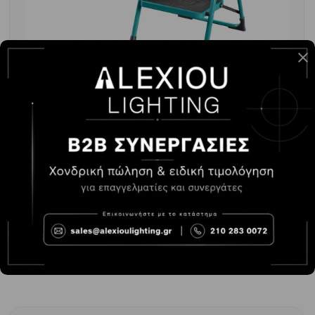
TOTAL ΣΚΑΜΠΩ ΜΕΤΑΛΛΙΚΟ 2 ΣΚΑΛΟΠΑΤΙΑ
(THLAD09021)
-
+
ΑΓΟΡΆ
52.40€