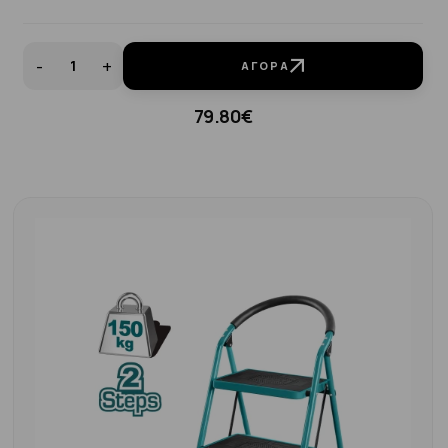
-
+
ΑΓΟΡΆ
79.80€