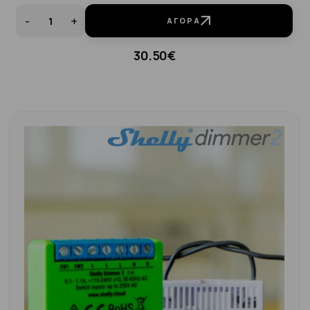
-
+
ΑΓΟΡΆ
30.50€