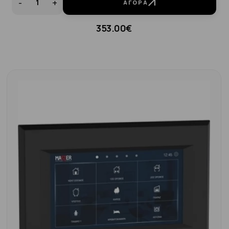
-
+
ΑΓΟΡΆ
353.00€