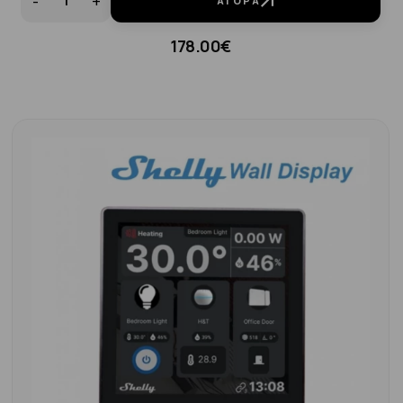
-
+
ΑΓΟΡΆ
178.00€