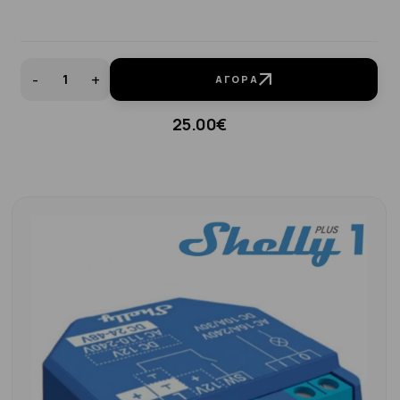
-
+
ΑΓΟΡΆ
25.00€