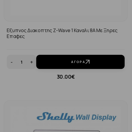
Εξυπνος Διακοπτης Ζ-Wave 1 Καναλι 8Α Με Ξηρες
Επαφες
-
+
ΑΓΟΡΆ
30.00€