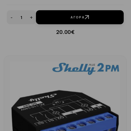
-
+
ΑΓΟΡΆ
20.00€