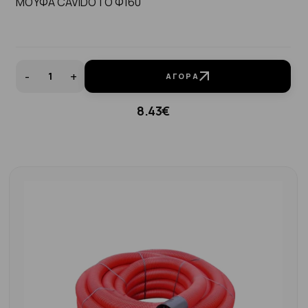
ΜΟΥΦΑ CAVIDOTO Φ160
-
+
ΑΓΟΡΆ
8.43€