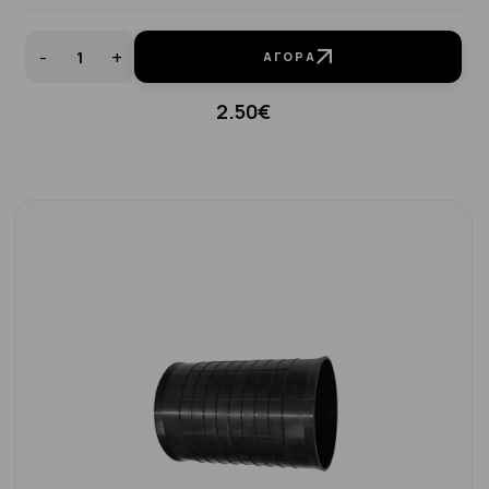
-
+
ΑΓΟΡΆ
2.50€