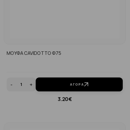
ΜΟΥΦΑ CAVIDOTTO Φ75
-
+
ΑΓΟΡΆ
3.20€