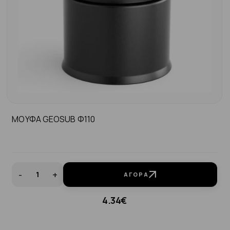
ΜΟΥΦΑ GEOSUB Φ110
-
+
ΑΓΟΡΆ
4.34€