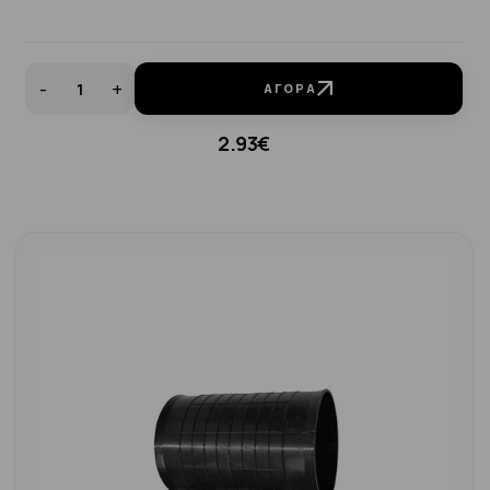
-
+
ΑΓΟΡΆ
2.93€