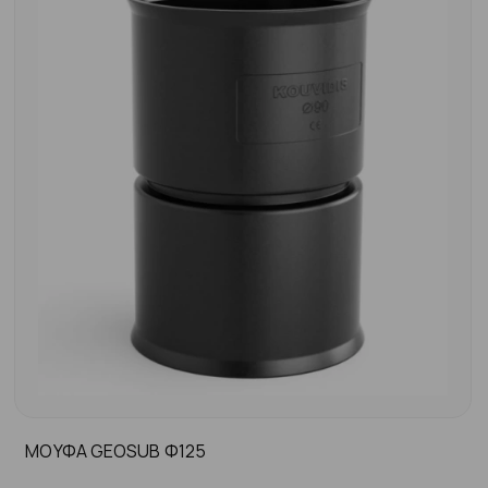
ΜΟΥΦΑ GEOSUB Φ125