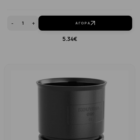
-
+
ΑΓΟΡΆ
5.34€