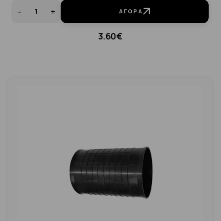
-
+
ΑΓΟΡΆ
3.60€