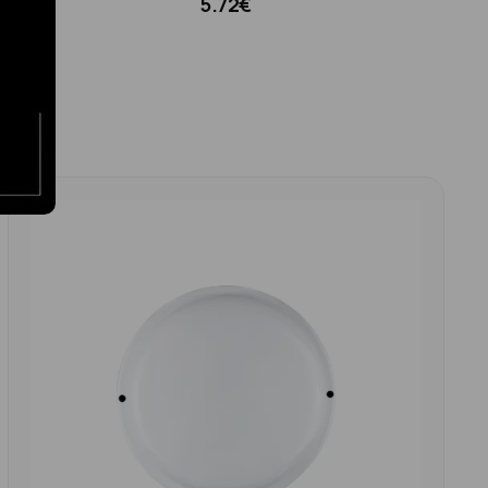
5.72€