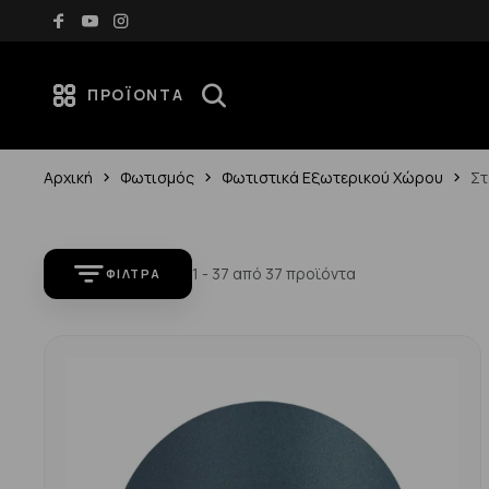
70€
Νέες αφίξεις κάθε εβδομάδα — Ανακάλυψέ τες
ΠΡΟΪΌΝΤΑ
Αρχική
Φωτισμός
Φωτιστικά Εξωτερικού Χώρου
Στ
1 - 37 από 37 προϊόντα
ΦΊΛΤΡΑ