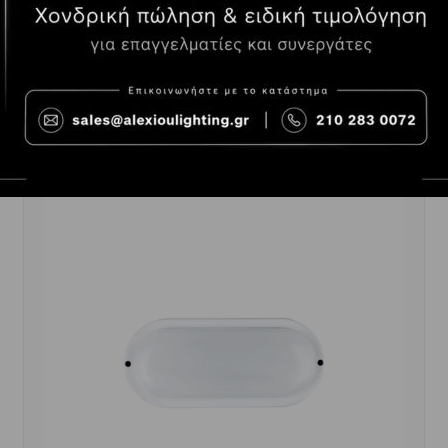
-
+
ΑΓΟΡΆ
42.53€