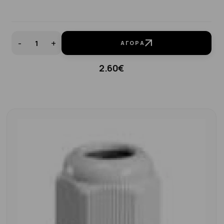
-
+
ΑΓΟΡΆ
2.60€