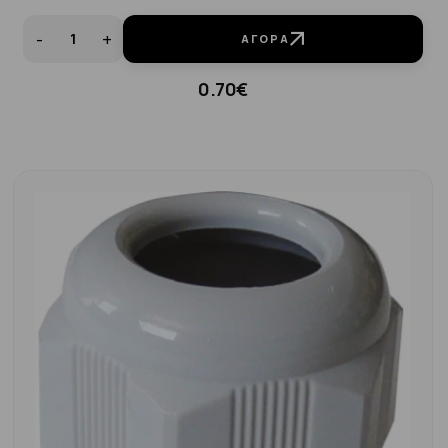
-
+
ΑΓΟΡΆ
0.70€