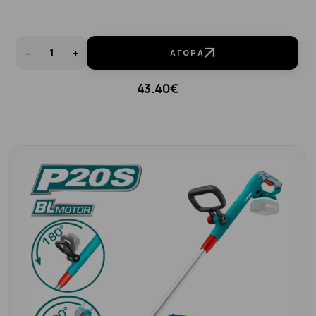
-
+
ΑΓΟΡΆ
43.40€