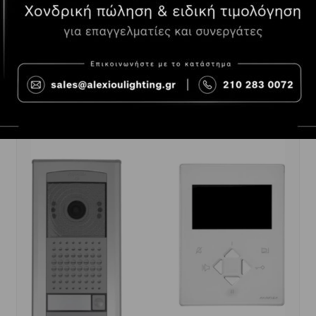
-
+
ΑΓΟΡΆ
420.00€