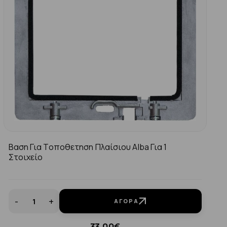
Βαση Για Τοποθετηση Πλαίσιου Alba Για 1
Στοιχείο
-
+
ΑΓΟΡΆ
33.00€