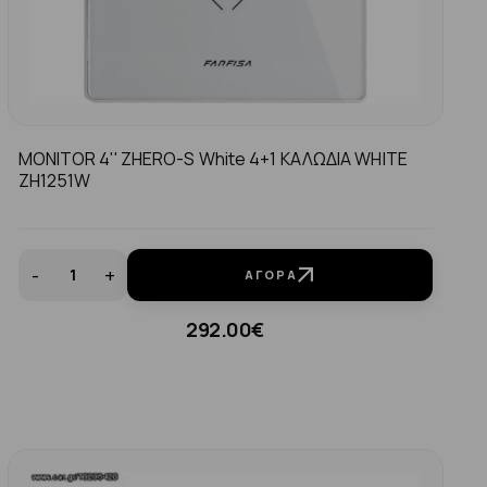
MONITOR 4'' ZHERO-S White 4+1 ΚΑΛΩΔΙΑ WHITE
ZH1251W
-
+
ΑΓΟΡΆ
292.00€