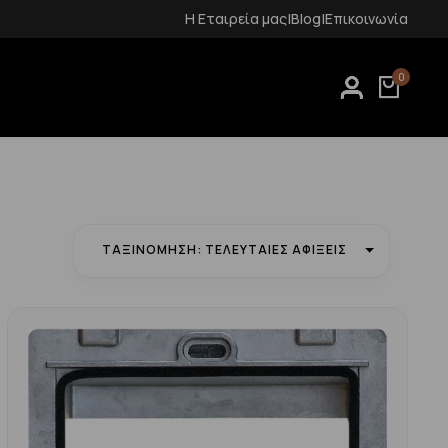
Δωρεάν μεταφορικά για αγορές άνω των 70€
Η Εταιρεία μας
|
Blog
|
Επικοινωνία
0
ΤΑΞΙΝΌΜΗΣΗ: ΤΕΛΕΥΤΑΊΕΣ ΑΦΊΞΕΙΣ