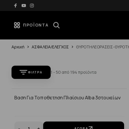
 70€
Νέες αφίξεις κάθε εβδομάδα — Ανακάλυψέ τες
ΠΡΟΪΌΝΤΑ
Αρχική
ΑΣΦΑΛΕΙΑ/ΕΛΕΓΧΟΣ
ΘΥΡΟΤΗΛΕΟΡΑΣΕΙΣ-ΘΥΡΟ
1 - 50 από 194 προϊόντα
ΦΊΛΤΡΑ
Βαση Για Τοποθετηση Πλαίσιου Alba 3στοιχείων
-
+
ΑΓΟΡΆ