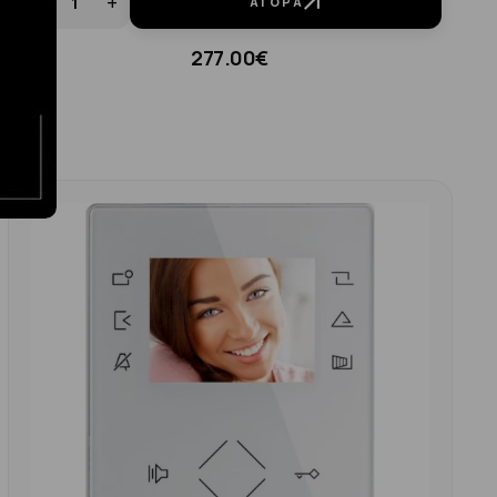
-
+
ΑΓΟΡΆ
277.00€