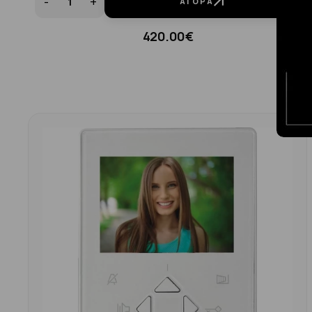
-
+
ΑΓΟΡΆ
420.00€