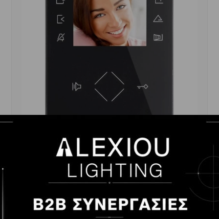
MONITOR 3.5'' FARFISA ΓΥΑΛΙ BLACK ZH1262B