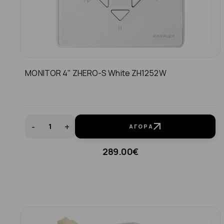
MONITOR 4'' ZHERO-S White ZH1252W
-
+
ΑΓΟΡΆ
289.00€