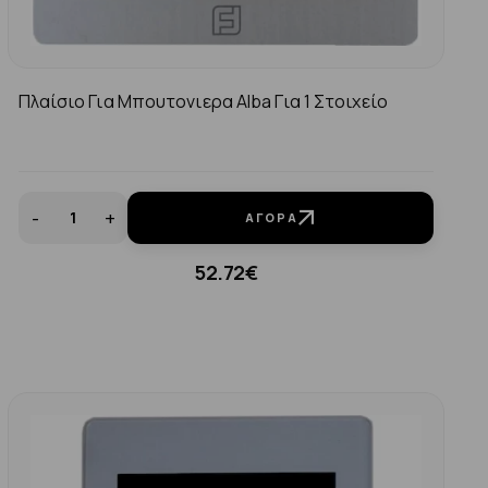
Πλαίσιο Για Μπουτονιερα Alba Για 1 Στοιχείο
-
+
ΑΓΟΡΆ
52.72€