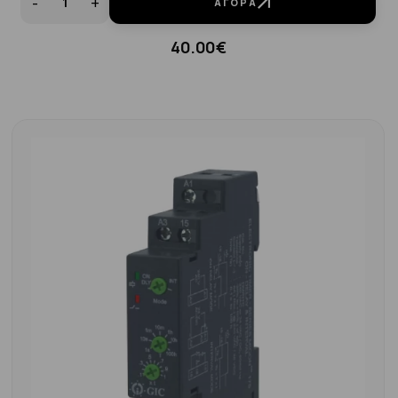
-
+
ΑΓΟΡΆ
40.00€