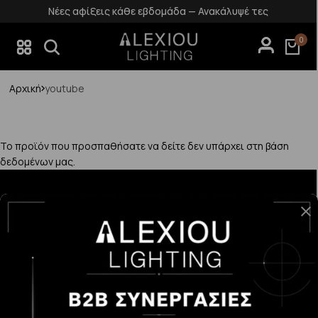
Νέες αφίξεις κάθε εβδομάδα — Ανακάλυψέ τες
0
Αρχική
youtube
Το προϊόν που προσπαθήσατε να δείτε δεν υπάρχει στη βάση
δεδομένων μας.