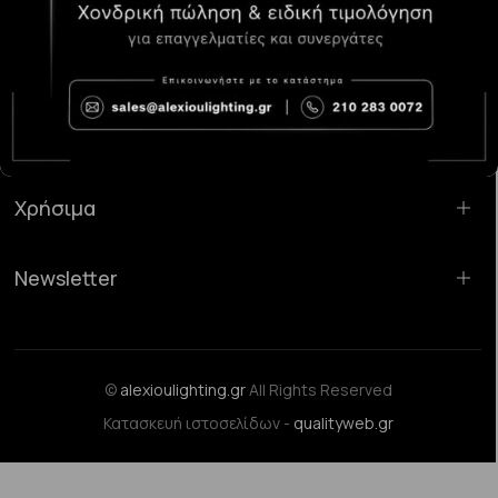
Κατάστημα Χαλάνδρι:
Σαρανταπόρου 55, 15232, Χαλάνδρι
Email:
sales@alexioulighting.gr
Τηλέφωνο:
210 283 0072
Κινητό:
6983123181
Χρήσιμα
Newsletter
©
alexioulighting.gr
All Rights Reserved
Κατασκευή ιστοσελίδων -
qualityweb.gr