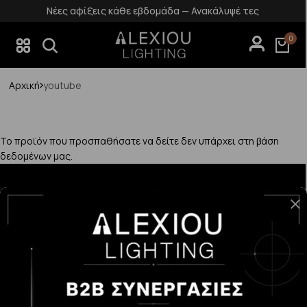
Νέες αφίξεις κάθε εβδομάδα — Ανακάλυψέ τες
0
Αρχική
youtube
Το προϊόν που προσπαθήσατε να δείτε δεν υπάρχει στη βάση
δεδομένων μας.