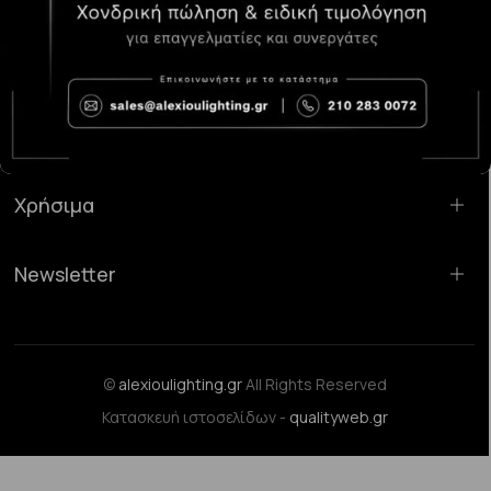
Κατάστημα Χαλάνδρι:
Σαρανταπόρου 55, 15232, Χαλάνδρι
Email:
sales@alexioulighting.gr
Τηλέφωνο:
210 283 0072
Κινητό:
6983123181
Χρήσιμα
Newsletter
©
alexioulighting.gr
All Rights Reserved
Κατασκευή ιστοσελίδων -
qualityweb.gr