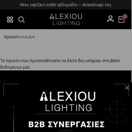
Νέες αφίξεις κάθε εβδομάδα — Ανακάλυψέ τες
0
Αρχική
youtube
Το προϊόν που προσπαθήσατε να δείτε δεν υπάρχει στη βάση
δεδομένων μας.