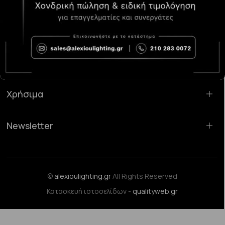
Κατάστημα Χαλάνδρι:
Σαρανταπόρου 55, 15232, Χαλάνδρι
Email:
sales@alexioulighting.gr
Τηλέφωνο:
210 283 0072
Κινητό:
6983123181
Χρήσιμα
Newsletter
©
alexioulighting.gr
All Rights Reserved
Κατασκευή ιστοσελίδων -
qualityweb.gr