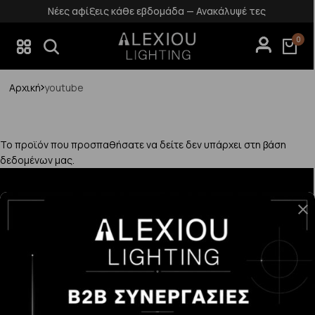
Νέες αφίξεις κάθε εβδομάδα — Ανακάλυψέ τες
0
Αρχική
youtube
Το προϊόν που προσπαθήσατε να δείτε δεν υπάρχει στη βάση
δεδομένων μας.