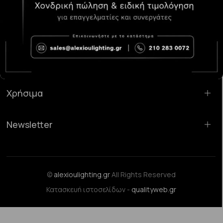
Κατάστημα Χαλάνδρι:
Σαρανταπόρου 55, 15232, Χαλάνδρι
Email:
sales@alexioulighting.gr
Τηλέφωνο:
210 283 0072
Κινητό:
6983123181
Χρήσιμα
Newsletter
©
alexioulighting.gr
All Rights Reserved
Κατασκευή ιστοσελίδων -
qualityweb.gr