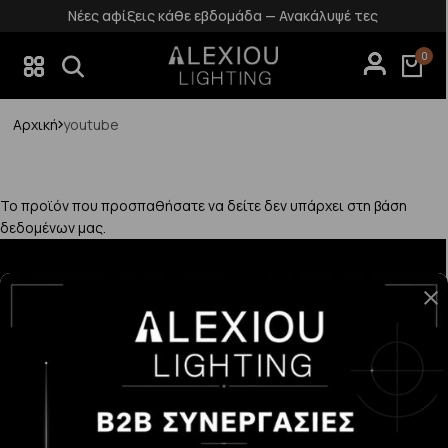
Νέες αφίξεις κάθε εβδομάδα — Ανακάλυψέ τες
0
Αρχική
youtube
Το προϊόν που προσπαθήσατε να δείτε δεν υπάρχει στη βάση
δεδομένων μας.