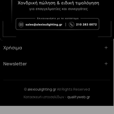
Κατάστημα Χαλάνδρι:
Σαρανταπόρου 55, 15232, Χαλάνδρι
Email:
sales@alexioulighting.gr
Τηλέφωνο:
210 283 0072
Κινητό:
6983123181
Χρήσιμα
Newsletter
©
alexioulighting.gr
All Rights Reserved
Κατασκευή ιστοσελίδων -
qualityweb.gr