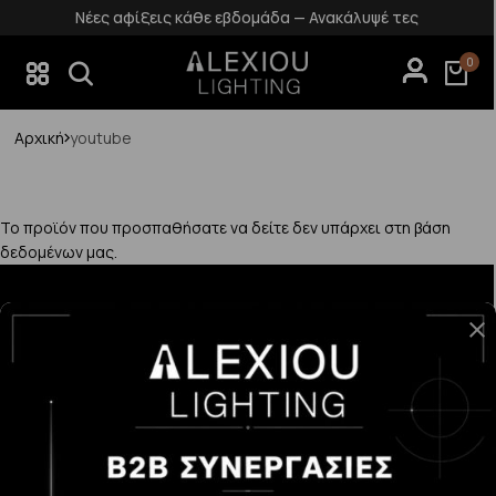
Νέες αφίξεις κάθε εβδομάδα — Ανακάλυψέ τες
0
Αρχική
youtube
Το προϊόν που προσπαθήσατε να δείτε δεν υπάρχει στη βάση
δεδομένων μας.