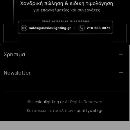
Κατάστημα Χαλάνδρι:
Σαρανταπόρου 55, 15232, Χαλάνδρι
Email:
sales@alexioulighting.gr
Τηλέφωνο:
210 283 0072
Κινητό:
6983123181
Χρήσιμα
Newsletter
©
alexioulighting.gr
All Rights Reserved
Κατασκευή ιστοσελίδων -
qualityweb.gr