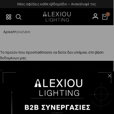
Νέες αφίξεις κάθε εβδομάδα — Ανακάλυψέ τες
0
Αρχική
youtube
Το προϊόν που προσπαθήσατε να δείτε δεν υπάρχει στη βάση
δεδομένων μας.