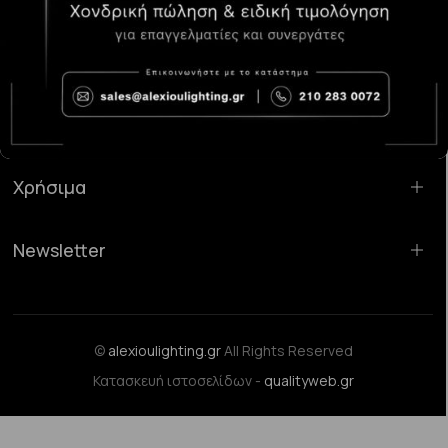
Κατάστημα Χαλάνδρι:
Σαρανταπόρου 55, 15232, Χαλάνδρι
Email:
sales@alexioulighting.gr
Τηλέφωνο:
210 283 0072
Κινητό:
6983123181
Χρήσιμα
Newsletter
©
alexioulighting.gr
All Rights Reserved
Κατασκευή ιστοσελίδων -
qualityweb.gr