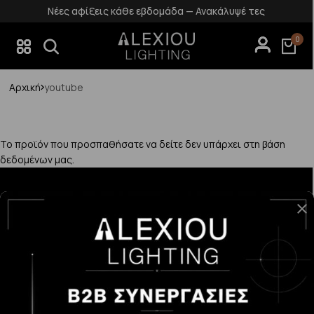
Νέες αφίξεις κάθε εβδομάδα — Ανακάλυψέ τες
0
Αρχική
youtube
Το προϊόν που προσπαθήσατε να δείτε δεν υπάρχει στη βάση
δεδομένων μας.