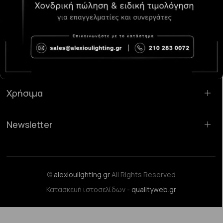
Κατάστημα Χαλάνδρι:
Σαρανταπόρου 55, 15232, Χαλάνδρι
Email:
sales@alexioulighting.gr
Τηλέφωνο:
210 283 0072
Κινητό:
6983123181
Χρήσιμα
Newsletter
©
alexioulighting.gr
All Rights Reserved
Κατασκευή ιστοσελίδων -
qualityweb.gr