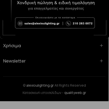
Κατάστημα Χαλάνδρι:
Σαρανταπόρου 55, 15232, Χαλάνδρι
Email:
sales@alexioulighting.gr
Τηλέφωνο:
210 283 0072
Κινητό:
6983123181
Χρήσιμα
Newsletter
©
alexioulighting.gr
All Rights Reserved
Κατασκευή ιστοσελίδων -
qualityweb.gr