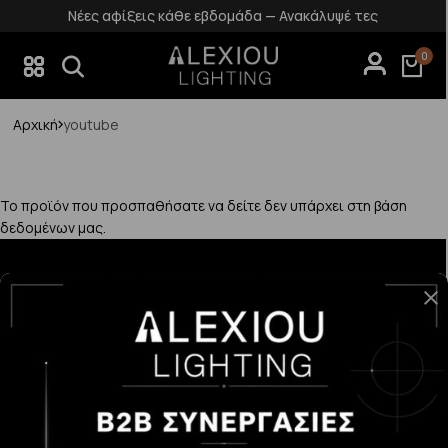
Νέες αφίξεις κάθε εβδομάδα — Ανακάλυψέ τες
0
Αρχική
youtube
Το προϊόν που προσπαθήσατε να δείτε δεν υπάρχει στη βάση
δεδομένων μας.