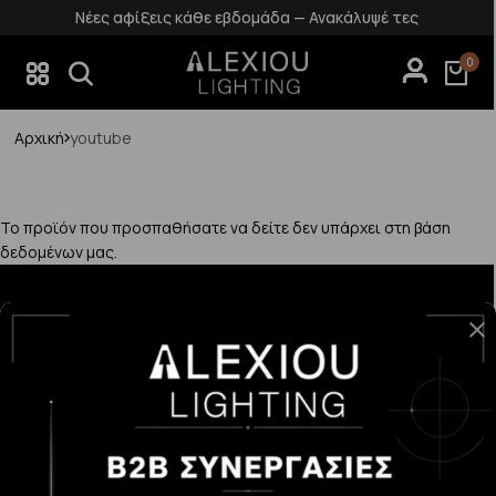
Νέες αφίξεις κάθε εβδομάδα — Ανακάλυψέ τες
0
Αρχική
youtube
Το προϊόν που προσπαθήσατε να δείτε δεν υπάρχει στη βάση
δεδομένων μας.