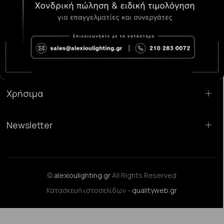
Κατάστημα Χαλάνδρι:
Σαρανταπόρου 55, 15232, Χαλάνδρι
Email:
sales@alexioulighting.gr
Τηλέφωνο:
210 283 0072
Κινητό:
6983123181
Χρήσιμα
Newsletter
©
alexioulighting.gr
All Rights Reserved
Κατασκευή ιστοσελίδων -
qualityweb.gr