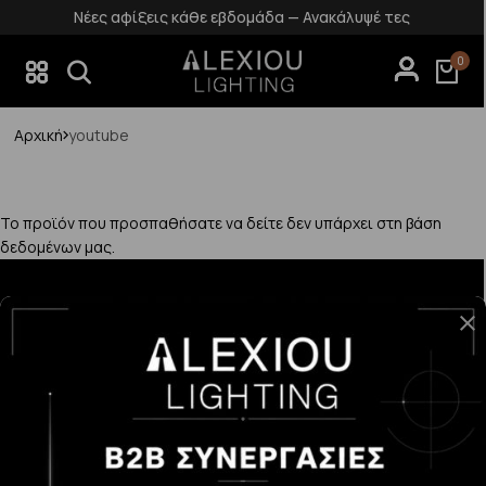
Νέες αφίξεις κάθε εβδομάδα — Ανακάλυψέ τες
0
Αρχική
youtube
Το προϊόν που προσπαθήσατε να δείτε δεν υπάρχει στη βάση
δεδομένων μας.