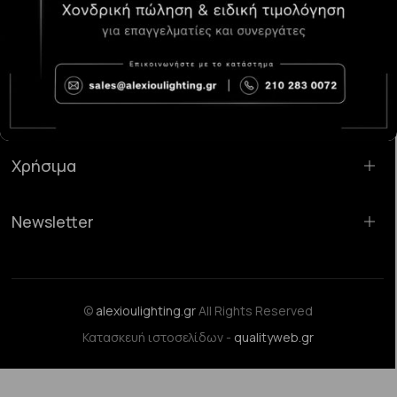
Κατάστημα Χαλάνδρι:
Σαρανταπόρου 55, 15232, Χαλάνδρι
Email:
sales@alexioulighting.gr
Τηλέφωνο:
210 283 0072
Κινητό:
6983123181
Χρήσιμα
Newsletter
©
alexioulighting.gr
All Rights Reserved
Κατασκευή ιστοσελίδων -
qualityweb.gr