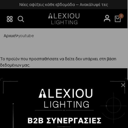
Νέες αφίξεις κάθε εβδομάδα — Ανακάλυψέ τες
0
Αρχική
youtube
Το προϊόν που προσπαθήσατε να δείτε δεν υπάρχει στη βάση
δεδομένων μας.