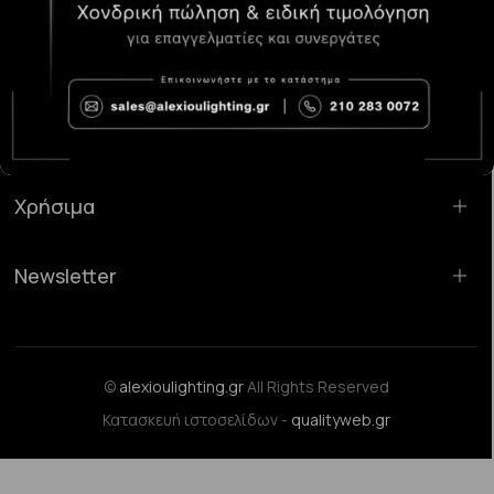
Κατάστημα Χαλάνδρι:
Σαρανταπόρου 55, 15232, Χαλάνδρι
Email:
sales@alexioulighting.gr
Τηλέφωνο:
210 283 0072
Κινητό:
6983123181
Χρήσιμα
Newsletter
©
alexioulighting.gr
All Rights Reserved
Κατασκευή ιστοσελίδων -
qualityweb.gr