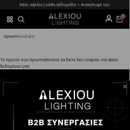
Νέες αφίξεις κάθε εβδομάδα — Ανακάλυψέ τες
0
Αρχική
youtube
Το προϊόν που προσπαθήσατε να δείτε δεν υπάρχει στη βάση
δεδομένων μας.