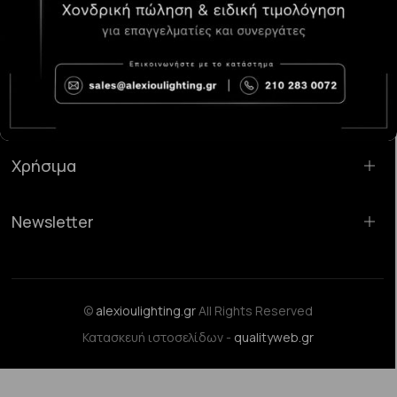
Κατάστημα Χαλάνδρι:
Σαρανταπόρου 55, 15232, Χαλάνδρι
Email:
sales@alexioulighting.gr
Τηλέφωνο:
210 283 0072
Κινητό:
6983123181
Χρήσιμα
Newsletter
©
alexioulighting.gr
All Rights Reserved
Κατασκευή ιστοσελίδων -
qualityweb.gr