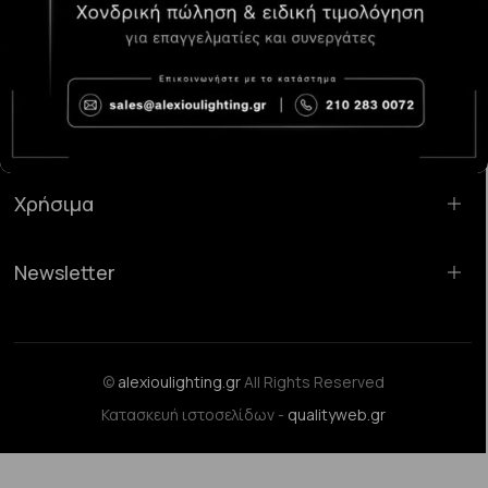
Κατάστημα Χαλάνδρι:
Σαρανταπόρου 55, 15232, Χαλάνδρι
Email:
sales@alexioulighting.gr
Τηλέφωνο:
210 283 0072
Κινητό:
6983123181
Χρήσιμα
Newsletter
©
alexioulighting.gr
All Rights Reserved
Κατασκευή ιστοσελίδων -
qualityweb.gr