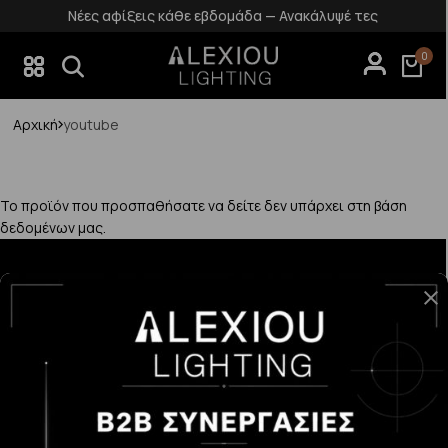
Νέες αφίξεις κάθε εβδομάδα — Ανακάλυψέ τες
0
Αρχική
youtube
Το προϊόν που προσπαθήσατε να δείτε δεν υπάρχει στη βάση
δεδομένων μας.