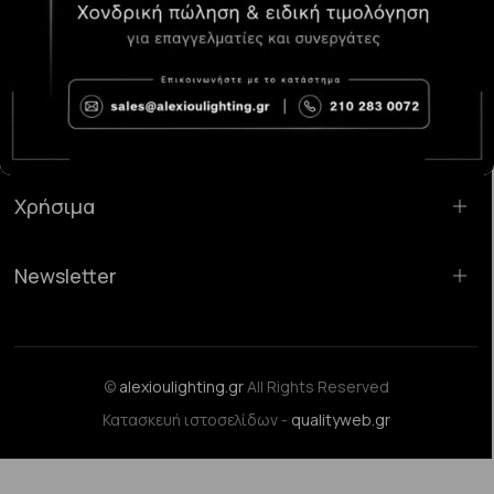
Κατάστημα Χαλάνδρι:
Σαρανταπόρου 55, 15232, Χαλάνδρι
Email:
sales@alexioulighting.gr
Τηλέφωνο:
210 283 0072
Κινητό:
6983123181
Χρήσιμα
Newsletter
©
alexioulighting.gr
All Rights Reserved
Κατασκευή ιστοσελίδων -
qualityweb.gr