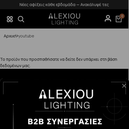
Νέες αφίξεις κάθε εβδομάδα — Ανακάλυψέ τες
0
Αρχική
youtube
Το προϊόν που προσπαθήσατε να δείτε δεν υπάρχει στη βάση
δεδομένων μας.