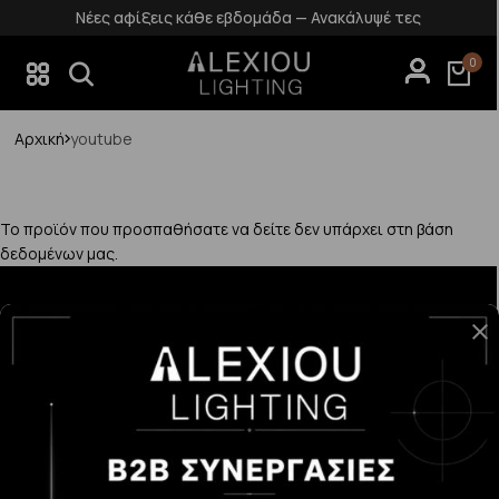
Νέες αφίξεις κάθε εβδομάδα — Ανακάλυψέ τες
0
Αρχική
youtube
Το προϊόν που προσπαθήσατε να δείτε δεν υπάρχει στη βάση
δεδομένων μας.