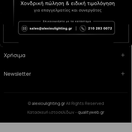
Κατάστημα Χαλάνδρι:
Σαρανταπόρου 55, 15232, Χαλάνδρι
Email:
sales@alexioulighting.gr
Τηλέφωνο:
210 283 0072
Κινητό:
6983123181
Χρήσιμα
Newsletter
©
alexioulighting.gr
All Rights Reserved
Κατασκευή ιστοσελίδων -
qualityweb.gr