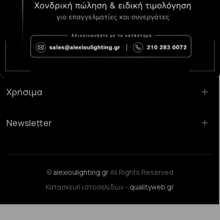
Κατάστημα Χαλάνδρι:
Σαρανταπόρου 55, 15232, Χαλάνδρι
Email:
sales@alexioulighting.gr
Τηλέφωνο:
210 283 0072
Κινητό:
6983123181
Χρήσιμα
Newsletter
©
alexioulighting.gr
All Rights Reserved
Κατασκευή ιστοσελίδων -
qualityweb.gr