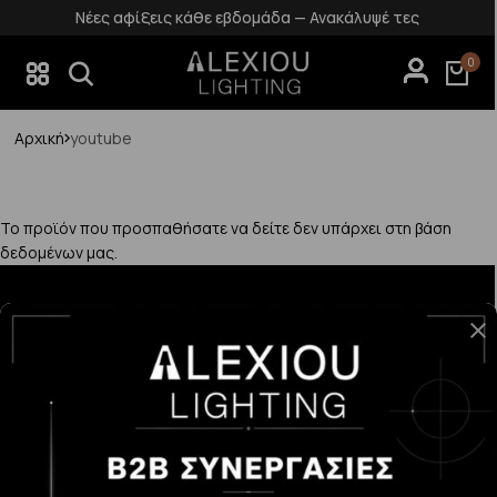
Νέες αφίξεις κάθε εβδομάδα — Ανακάλυψέ τες
0
Αρχική
youtube
Το προϊόν που προσπαθήσατε να δείτε δεν υπάρχει στη βάση
δεδομένων μας.